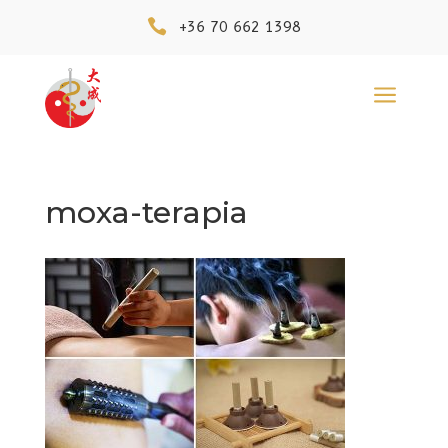

+36 70 662 1398
a
moxa-terapia