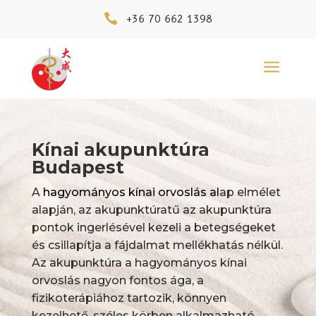

+36 70 662 1398
a
Kínai akupunktúra
Budapest
A
hagyományos kínai orvoslás
al
ap elmélet
alapján, az akupunktúratű az akupunktúra
pontok ingerlésével kezeli a betegségeket
és csillapítja a fájdalmat mellékhatás nélkül.
Az akupunktúra a hagyományos kínai
orvoslás nagyon fontos ága, a
fizikoterápiához tartozik, könnyen
kezelhető, széles körben alkalmazható,