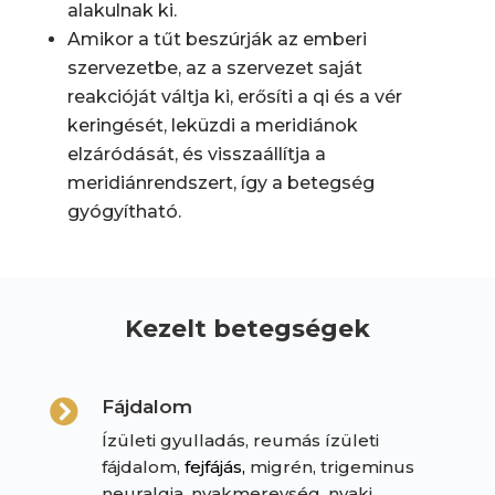
alakulnak ki.
Amikor a tűt beszúrják az emberi
szervezetbe, az a szervezet saját
reakcióját váltja ki, erősíti a qi és a vér
keringését, leküzdi a meridiánok
elzáródását, és visszaállítja a
meridiánrendszert, így a betegség
gyógyítható.
Kezelt betegségek
Fájdalom

Ízületi gyulladás, reumás ízületi
fájdalom,
fejfájás,
migrén, trigeminus
neuralgia, nyakmerevség, nyaki