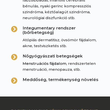
lábzsibbadás, infantilis cerebrális
bénulás, nyaki gerinc kompressziós
szindróma, kéztőalagút szindróma,
neurológiai diszfunkció stb.
Integumentary rendszer

(bőrbetegség)
Atópiás dermatitisz, övsömör fájdalom,
akne, testviszketés stb.
Nőgyógyászati betegségek

Menstruációs fájdalom
, rendszertelen
menstruáció, menopauza, stb.
Meddőség, termékenység növelés
