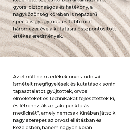
gyors, biztonságos és hatékony, a
nagyközönség körében is népszerű
speciális gyógymód és több mint
háromezer éve a kutatásra összpontosított
értékes eredmények.
Az elmúlt nemzedékek orvostudósai
ismételt megfigyelések és kutatások során
tapasztalatot gyűjtöttek, orvosi
elméleteket és technikákat fejlesztettek ki,
és létrehozták az „akupunktúrás
medicinát”, amely nemcsak Kínában játszik
nagy szerepet az orvosi ellátásban és
kezelésben, hanem nagyon korán