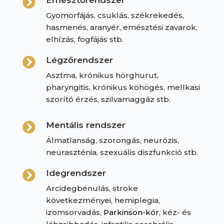
Emésztőrendszer

Gyomorfájás, csuklás, székrekedés,
hasmenés, aranyér, emésztési zavarok,
elhízás, fogfájás stb.
Légzőrendszer

Asztma, krónikus hörghurut,
pharyngitis, krónikus köhögés, mellkasi
szorító érzés, szilvamaggáz stb.
Mentális rendszer

Álmatlanság, szorongás, neurózis,
neuraszténia, szexuális diszfunkció stb.
Idegrendszer

Arcidegbénulás, stroke
következményei, hemiplegia,
izomsorvadás,
Parkinson-kór
, kéz- és