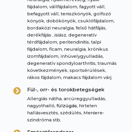
fájdalom, vállfájdalom, fagyott váll,
befagyott váll, teniszkönyök, golfozó
könyök, dobókönyök, csuklófájdalom,
bordaközi neuralgia, felső hátfájás,
derékfájás , isiász, degeneratív
térdfájdalom, peritendinitis, talpi
fájdalom, ficam, neuralgia, krónikus
izomfájdalom, ínhüvelygyulladás,
degeneratív spondyloarthritis, traumás
következmények, sportsérülések,
rákos fájdalom, makacs fájdalom várj.
Fül-, orr- és torokbetegségek

Allergiás nátha, arcüreggyulladás,
nagyothalló,
fülzúgás,
hirtelen
hallásvesztés, szédülés, Meniere-
szindróma stb.