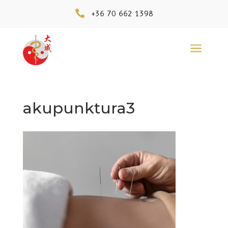

+36 70 662 1398
a
akupunktura3