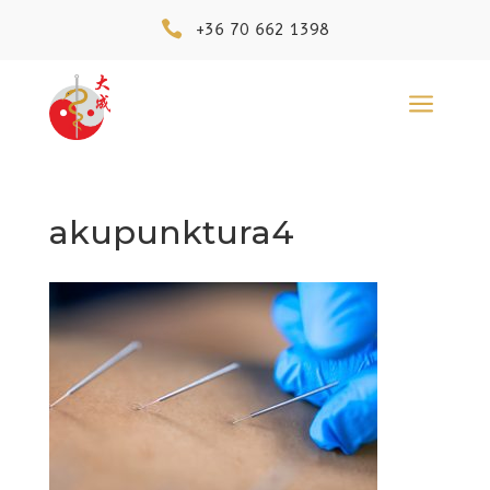

+36 70 662 1398
a
akupunktura4