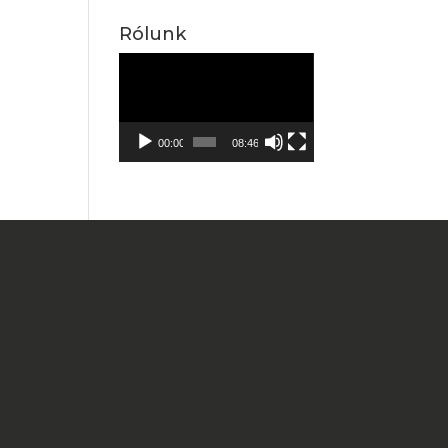
Rólunk
Videólejátszó
00:00
08:46