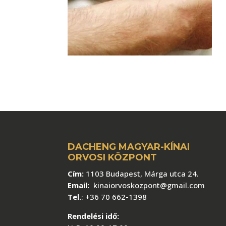
DACHENG MAGYAR-KÍNAI
ORVOSI KÖZPONT
Cím:
1103 Budapest, Márga utca 24.
Email:
kinaiorvoskozpont@gmail.com
Tel.
:
+36 70 662-1398
Rendelési idő: