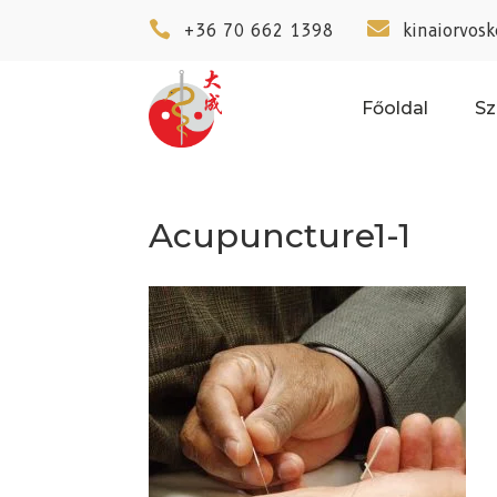


+36 70 662 1398
kinaiorvos
Főoldal
Sz
Acupuncture1-1