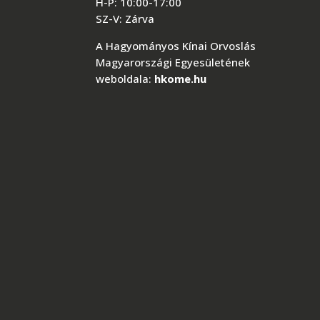
H-P: 10:00-17:00
SZ-V: Zárva
A Hagyományos Kínai Orvoslás
Magyarországi Egyesületének
weboldala:
hkome.hu