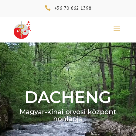

+36 70 662 1398
a
Videólejátszó
DACHENG
Magyar-kínai orvosi központ
honlapja