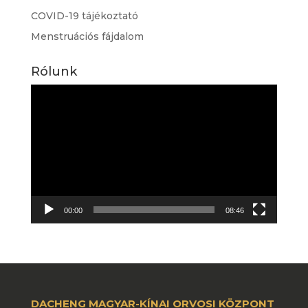
COVID-19 tájékoztató
Menstruációs fájdalom
Rólunk
Videólejátszó
00:00
08:46
DACHENG MAGYAR-KÍNAI ORVOSI KÖZPONT