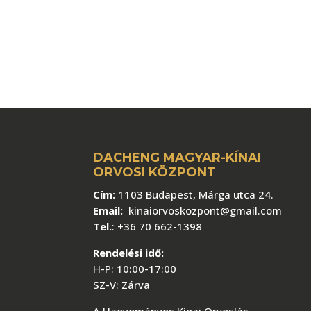
DACHENG MAGYAR-KÍNAI
ORVOSI KÖZPONT
Cím:
1103 Budapest, Márga utca 24.
Email:
kinaiorvoskozpont@gmail.com
Tel.
:
+36 70 662-1398
Rendelési idő:
H-P: 10:00-17:00
SZ-V: Zárva
A Hagyományos Kínai Orvoslás