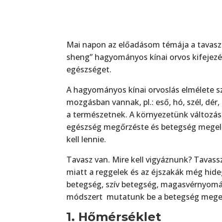
Mai napon az előadásom témája a tavasz
sheng” hagyományos kínai orvos kifejezés
egészséget.
A hagyományos kínai orvoslás elmélete sz
mozgásban vannak, pl.: eső, hó, szél, dér,
a természetnek. A környezetünk változása
egészség megőrzéste és betegség megelő
kell lennie.
Tavasz van. Mire kell vigyáznunk? Tavas
miatt a reggelek és az éjszakák még hide
betegség, szív betegség, magasvérnyomás
módszert mutatunk be a betegség mege
1. Hőmérséklet