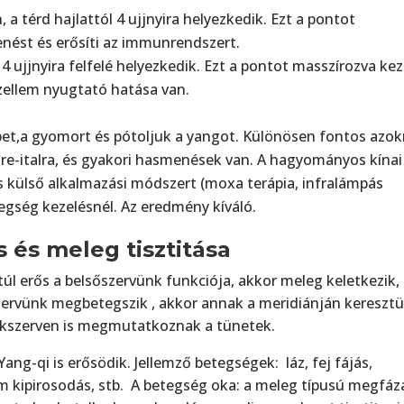
 a térd hajlattól 4 ujjnyira helyezkedik. Ezt a pontot
enést és erősíti az immunrendszert.
4 ujjnyira felfelé helyezkedik. Ezt a pontot masszírozva keze
zellem nyugtató hatása van.
lépet,a gyomort és pótoljuk a yangot. Különösen fontos azo
lre-italra, és gyakori hasmenések van. A hagyományos kínai
 külső alkalmazási módszert (moxa terápia, infralámpás
egség kezelésnél. Az eredmény kíváló.
 és meleg tisztitás
a
úl erős a belsőszervünk funkciója, akkor meleg keletkezik,
szervünk megbetegszik , akkor annak a meridiánján keresztü
ékszerven is megmutatkoznak a tünetek.
ang-qi is erősödik. Jellemző betegségek: láz, fej fájás,
m kipirosodás, stb. A betegség oka: a meleg típusú megfáz