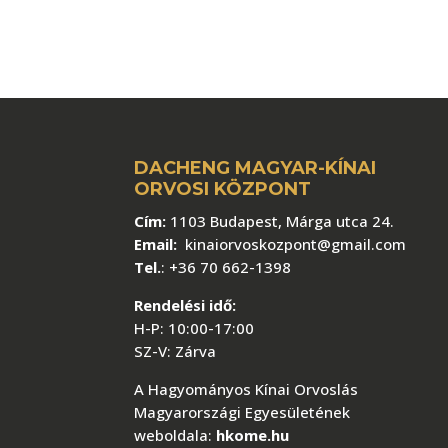
DACHENG MAGYAR-KÍNAI
ORVOSI KÖZPONT
Cím:
1103 Budapest, Márga utca 24.
Email:
kinaiorvoskozpont@gmail.com
Tel.
:
+36 70 662-1398
Rendelési idő:
H-P: 10:00-17:00
SZ-V: Zárva
A Hagyományos Kínai Orvoslás
Magyarországi Egyesületének
weboldala:
hkome.hu