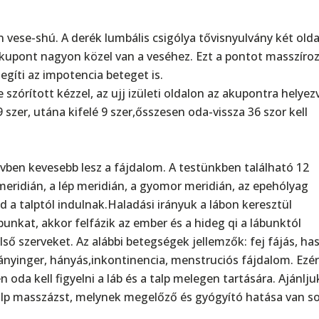
vese-shú. A derék lumbális csigólya tővisnyulvány két old
 akupont nagyon közel van a veséhez. Ezt a pontot masszíro
segíti az impotencia beteget is.
szórított kézzel, az ujj izületi oldalon az akupontra helyez
 szer, utána kifelé 9 szer,ősszesen oda-vissza 36 szor kell
vben kevesebb lesz a fájdalom. A testünkben található 12
meridián, a lép meridián, a gyomor meridián, az epehólyag
 a talptól indulnak.Haladási irányuk a lábon keresztül
unkat, akkor felfázik az ember és a hideg qi a lábunktól
ő szerveket. Az alábbi betegségek jellemzők: fej fájás, ha
hányinger, hányás,inkontinencia, menstruciós fájdalom. Ezér
da kell figyelni a láb és a talp melegen tartására. Ajánlju
alp masszázst, melynek megelőző és gyógyító hatása van s