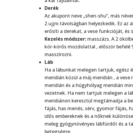
a kar fájdalmat.
Derék
Az akupont neve „shen-shu”, más néven 
2 ujjni távolságban helyezkedik. Ez az
erősíti a derekat, a vese funkcióját, és 
Kezelés módszer:
masszázs. A 2 ökölbe 
kör-körős mozdolattal , először befelé 9
masszírozni.
Láb
Ha a lábunkat melegen tartjuk, egész é
meridián közül a máj meridián , a vese 
meridián és a húgyhólyag meridián mind
vezetnek. Ha nem tartjuk melegen a láb
meridiánon keresztül megtámadja a bels
fájás, has menés, sérv, gyomor fájás, 
idős embereknek és a nőknek különösen o
meleg gyógynövényes lábfürdőt és a t
betegségre.