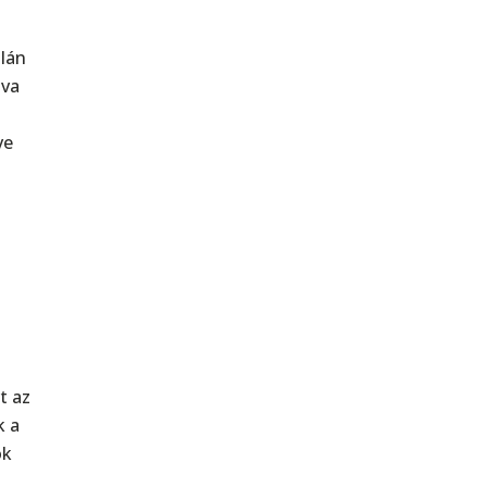
alán
zva
ve
s
t az
k a
ok