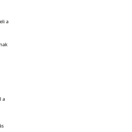
li a
knak
l a
ás