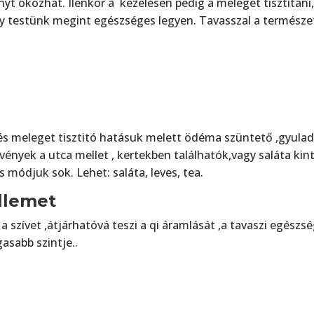
nyt okozhat. Ilenkor a kezelésen pedig a meleget tisztitani
ogy testünk megint egészséges legyen. Tavasszal a termész
 és meleget tisztitó hatásuk melett ödéma szüntető ,gyula
ények a utca mellet , kertekben találhatók,vagy saláta kin
s módjuk sok. Lehet: saláta, leves, tea.
ellemet
 a szívet ,átjárhatóvá teszi a qi áramlását ,a tavaszi egészs
sabb szintje..