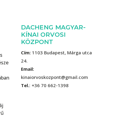
DACHENG MAGYAR-
KÍNAI ORVOSI
KÖZPONT
Cím:
1103 Budapest, Márga utca
os
24.
észe
Email:
kinaiorvoskozpont@gmail.com
ában
Tel.
: +36
70 662-1398
áj
rű