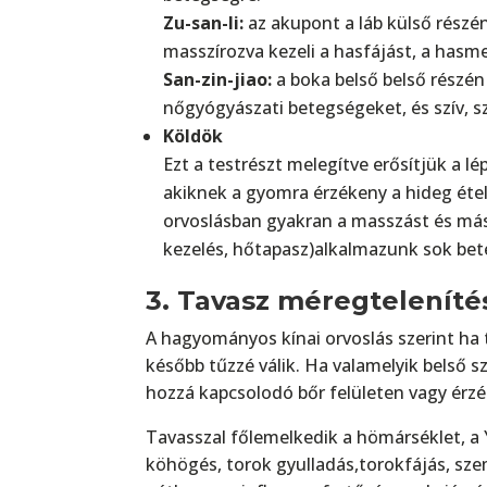
Zu-san-li:
az akupont a láb külső részén,
masszírozva kezeli a hasfájást, a hasm
San-zin-jiao:
a boka belső belső részén 
nőgyógyászati betegségeket, és szív, s
Köldök
Ezt a testrészt melegítve erősítjük a 
akiknek a gyomra érzékeny a hideg éte
orvoslásban gyakran a masszást és más
kezelés, hőtapasz)alkalmazunk sok bet
3. Tavasz méregtelenítés
A hagyományos kínai orvoslás szerint ha t
később tűzzé válik. Ha valamelyik belső 
hozzá kapcsolodó bőr felületen vagy érz
Tavasszal főlemelkedik a hömárséklet, a Y
köhögés, torok gyulladás,torokfájás, sze