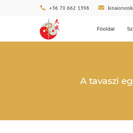


+36 70 662 1398
kinaiorvos
Főoldal
Sz
A tavaszi 