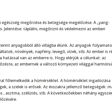
i egészség megőrzése és betegsége megelőzése. A „yang-
. Jelentése: táplálni, megőrizni és védelmezni az emberi
erint anyagokból álló villágba élünk. Az anyagok folyamat
 állatok, növények, napfény, levegő, vízek, stb. Az ember is r
 hatással van az emberre is. Hogy elérjük a célunkat: az
zéste, az embernek a változó környezeti világgal harmóni
szal főlemelkedik a hömérséklet. A hömérséklet ingadozása
gek, a szelek is erősek. Az évszakra jellemző betegségek: m
 , asztma, szélütés, stb. A következőekben néhány egysze
lőzésére.