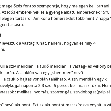
 megelőzés fontos szempontja, hogy melegen kell tartani
. Az idős embereknek és a gyenge alkatú embereknek 15℃
 melegen tartásról. Amikor a hőmérséklet tőbb mint 7 napja
egen tartásra.
a
y leveszük a vastag ruhát, hanem , hogyan és mily 4
ni.
ll a szív meridián , a tüdő meridián , a vastag- és vékony bé
k során. A csuklón van egy „shen-men” nevű
, a csukló hajtás vonolán található. A szív meridián egyik
velykujjal naponta 2-3 szor 5 percet kell masszirózni. Ne
naszok : mellkasi nyomás, szorrongás, szívdobogás(palpitác
ao” nevű akupont. Ezt az akupontot masszírozva enyhiti a vá