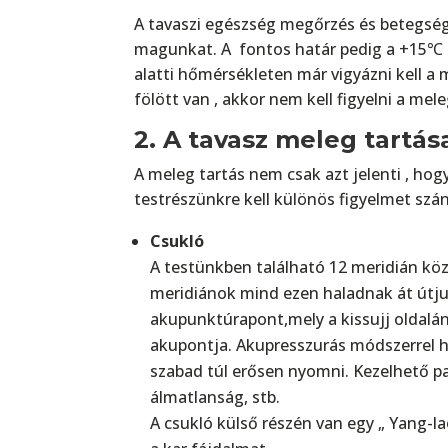
A tavaszi egészség megőrzés és betegség
magunkat. A fontos határ pedig a +15℃ 
alatti hőmérsékleten már vigyázni kell a
fölött van , akkor nem kell figyelni a mel
2. A tavasz meleg tartás
A meleg tartás nem csak azt jelenti , hog
testrészünkre kell különös figyelmet szán
Csukló
A testünkben található 12 meridián közü
meridiánok mind ezen haladnak át útju
akupunktúrapont,mely a kissujj oldalán 
akupontja. Akupresszurás módszerrel hü
szabad túl erősen nyomni. Kezelhető pa
álmatlanság, stb.
A csukló külső részén van egy „ Yang-l