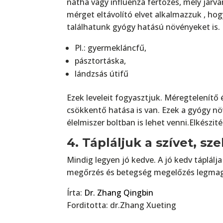
nátha vagy influenza fertőzés, mely járvá
mérget eltávolító elvet alkalmazzuk , h
találhatunk gyógy hatású növényeket is.
Pl.: gyermekláncfű,
pásztortáska,
lándzsás útifű
Ezek leveleit fogyasztjuk. Méregtelenítő
csökkentő hatása is van. Ezek a gyógy növ
élelmiszer boltban is lehet venni.Elkészité
4. Tápláljuk a szívet, sz
Mindig legyen jó kedve. A jó kedv táplálja
megőrzés és betegség megelőzés legmaga
Írta:
Dr. Zhang Qingbin
Forditotta: dr.Zhang Xueting